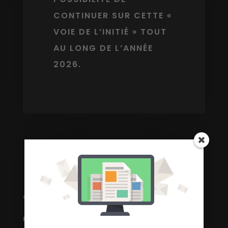
CONTINUER SUR CETTE «
VOIE DE L’INITIÉ » TOUT
AU LONG DE L’ANNÉE
2026.
ORGANISATION
Tous les détails