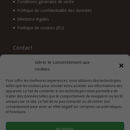
Conditions générales de vente
Politique de confidentialité des données
Mentions légales
Politique de cookies (EU)
Contact
Pierre Clavien
Gérer le consentement aux
Linelife c/o Interexperts S.A.
cookies
Quai du Seujet, 30
1201 GENEVE
Pour offrir les meilleures expériences, nous utilisons des technologies
SUISSE
telles que les cookies pour stocker et/ou accéder aux informations des
contact@pierreclavien.org
appareils. Le fait de consentir à ces technologies nous permettra de
+33 6 72 24 70 90
traiter des données telles que le comportement de navigation ou les ID
uniques sur ce site. Le fait de ne pas consentir ou de retirer son
consentement peut avoir un effet négatif sur certaines caractéristiques
et fonctions.
Accepter