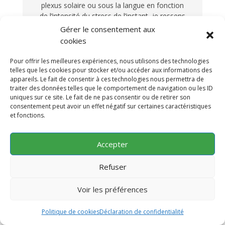
plexus solaire ou sous la langue en fonction
de l’intensité du stress de l’instant, je ressens
un grand réconfort, un apaisement
Gérer le consentement aux
instantané. C’est difficile de poser des mots
cookies
sur cette impression… C’est aussitôt ma
respiration qui s’amplifie et s’apaise. Une
Pour offrir les meilleures expériences, nous utilisons des technologies
sérénité que je retrouve. J’ai la sensation
telles que les cookies pour stocker et/ou accéder aux informations des
qu’elle me donne ce dont j’ai besoin sur
appareils. Le fait de consentir à ces technologies nous permettra de
traiter des données telles que le comportement de navigation ou les ID
l’instant. Je l’ai toujours avec moi et à portée
uniques sur ce site. Le fait de ne pas consentir ou de retirer son
de main.
consentement peut avoir un effet négatif sur certaines caractéristiques
et fonctions.
Sophie
Accepter
Ostéopathe
Refuser
Voir les préférences
Ça fait 7 ans maintenant que je prends de
Politique de cookies
Déclaration de confidentialité
L’Eau enVie®
tous les jours et j’ai pu
constater des effets notoires de