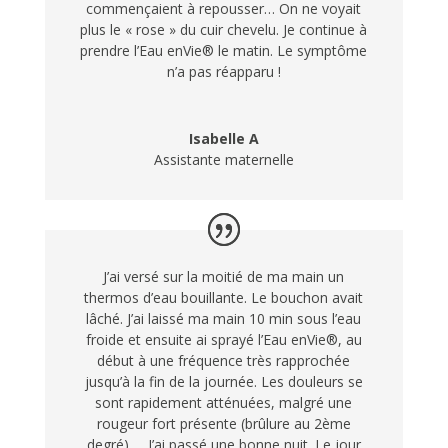
commençaient à repousser… On ne voyait
plus le « rose » du cuir chevelu. Je continue à
prendre l’Eau enVie® le matin. Le symptôme
n’a pas réapparu !
Isabelle A
Assistante maternelle
J’ai versé sur la moitié de ma main un
thermos d’eau bouillante. Le bouchon avait
lâché. J’ai laissé ma main 10 min sous l’eau
froide et ensuite ai sprayé l’Eau enVie®, au
début à une fréquence très rapprochée
jusqu’à la fin de la journée. Les douleurs se
sont rapidement atténuées, malgré une
rougeur fort présente (brûlure au 2ème
degré) … J’ai passé une bonne nuit. Le jour