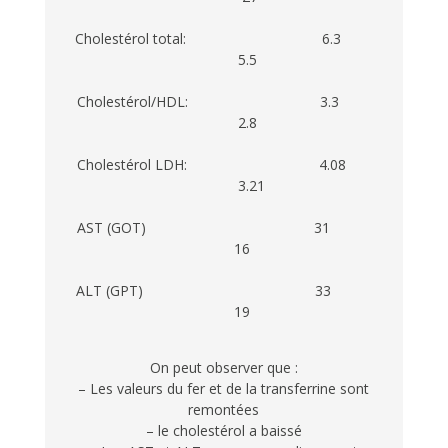
Cholestérol total: 6.3
5.5
Cholestérol/HDL: 3.3
2.8
Cholestérol LDH: 4.08
3.21
AST (GOT) 31
16
ALT (GPT) 33
19
On peut observer que :
– Les valeurs du fer et de la transferrine sont
remontées
– le cholestérol a baissé