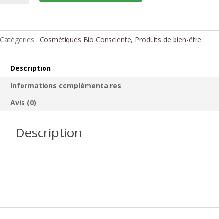
Crème
visage
éternelle
jour
Catégories :
Cosmétiques Bio Consciente
,
Produits de bien-être
&
nuit
Description
Informations complémentaires
Avis (0)
Description