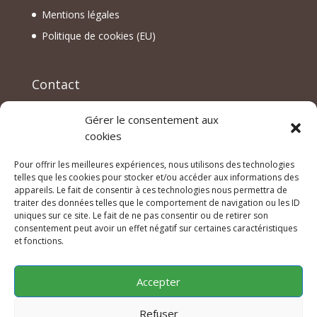
Mentions légales
Politique de cookies (EU)
Contact
Pierre Clavien
Gérer le consentement aux
Linelife c/o Interexperts S.A.
cookies
Quai du Seujet, 30
1201 GENEVE
Pour offrir les meilleures expériences, nous utilisons des technologies
SUISSE
telles que les cookies pour stocker et/ou accéder aux informations des
contact@pierreclavien.org
appareils. Le fait de consentir à ces technologies nous permettra de
traiter des données telles que le comportement de navigation ou les ID
+33 6 72 24 70 90
uniques sur ce site. Le fait de ne pas consentir ou de retirer son
consentement peut avoir un effet négatif sur certaines caractéristiques
et fonctions.
Accepter
Devenir revendeur
Conditions générales de vente
Refuser